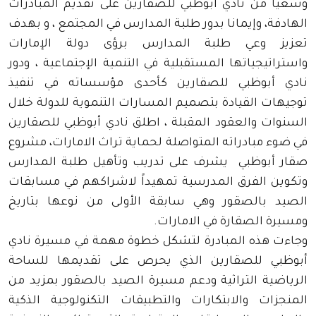
وسعياً من نادي أبوظبي للصقارين على تقديم المبادرات
الهادفة، وإيمانا بدور طلبة المدارس في المجتمع ، و بهدف
تعزيز وعي طلبة المدارس برؤى دولة الإمارات
واستراتيجياتها المستقبلية في التنمية الإجتماعية ، ودور
نادي أبوظبي للصقارين كأحدى مؤسساته في تنفيذ
توجيهات القيادة بتصميم المسارات التنموية للدولة خلال
السنوات والعقود المقبلة ، اطلق نادي أبوظبي للصقارين
في ضوء مبادراته المتواصلة لحماية تراث الامارات، مشروع
صقار أبوظبي يشرف على تدريب وتأهيل طلبة المدارس
وتكوين الفرق المدرسية تمهيداً لاشراكهم في مسابقات
الصيد بالصقور وهي سابقة الأولى من نوعها بتاريخ
ومسيرة الصقارة في الامارات.
وجاءت هذه المبادرة لتشكل خطوة مهمة في مسيرة نادي
أبوظبي للصقارين الذي يحرص على تقديمها للساحة
الرياضية التراثية ودعم مسيرة الصيد بالصقور بمزيد من
المنجزات والابتكارات والتطبيقات التكنولوجية الذكية