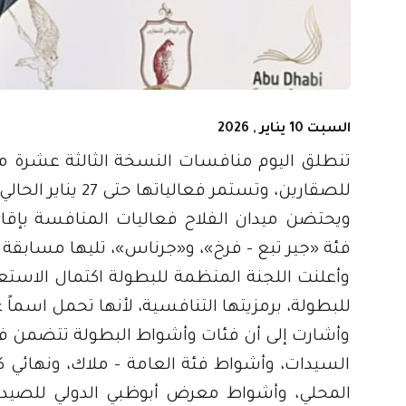
السبت 10 يناير , 2026
تنطلق اليوم منافسات النسخة الثالثة عشرة من
للصقارين، وتستمر فعالياتها حتى 27 يناير الحالي في منطقة الفلاح بأبوظبي.
فئة «جير تبع - فرخ»، و«جرناس»، تليها مسابقة
وأعلنت اللجنة المنظمة للبطولة اكتمال الاستع
للبطولة، برمزيتها التنافسية، لأنها تحمل اسماً غ
وأشارت إلى أن فئات وأشواط البطولة تتضمن 
السيدات، وأشواط فئة العامة - ملاك، ونهائي ك
المحلي، وأشواط معرض أبوظبي الدولي للصيد و