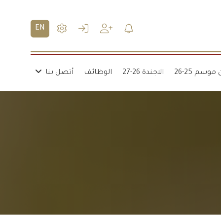
EN
موسم 25-26
الاجندة 26-27
الوظائف
أتصل بنا