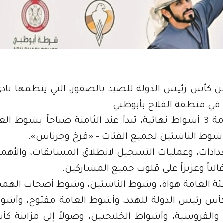
 كأس رئيس الدولة للصيد بالصقور، التي ينظمها ناد
ويحتضن ميدان الفلاح فعاليات المنافسة بإقامة 3 أشواط نهائية، تبدأ عند الثامنة صباحاً ب
 شوط الناشئين لجميع الفئات - «فرخ وجرناس».
دادات، وعمليات التسجيل لانطلاق المسابقات، والأهمية
الياً وعزيزاً على قلوب جميع المشاركين.
فئة العامة هواة، وشوط الناشئين، وشوط أصحاب الهم
أس رئيس الدولة للهدد، وأشوط العامة مفتوح، وأشواط
الفروسية، وأشواط الخليجيين، وصولاً إلى مزاينة ك